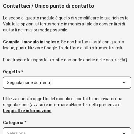
Contattaci / Unico punto di contatto
Lo scopo di questo modulo è quello di semplificare le tue richieste.
Valuta le opzioni attentamente in maniera tale da consentirci di
aiutarti nel miglior modo possibile.
Compila il modulo in inglese.
Se non hai familiarità con questa
lingua, puoi utilizzare Google Traduttore o altri strumenti simili.
Puoi trovare le risposte a molte domande anche nelle nostre
FAQ
Oggetto
*
Utilizza questo oggetto del modulo di contatto per inviarci una
segnalazione (avviso) e informare xHamster della presenza di
determinate informazioni e contenuti sulla nostra piattaforma
Leggi altre informazioni
che ritieni essere contenuti illegali in violazione dei nostri Termini e
Condizioni / Accordo Utente (disponibili su
Categoria
*
https://ita.xhofficial.com/info/terms
) e delle nostre altre regole e